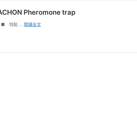
CHON Pheromone trap
日
ap ■ 特點 …
閱讀全文
本
富
士
GACHON
誘
蟲
器
Fuji
Flavor
GACHON
Pheromone
trap