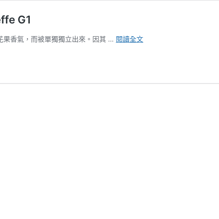
fe G1
衣
迷人的花果香氣，而被單獨獨立出來。因其 …
閱讀全文
索
比
亞
耶
加
雪
夫
G1
Ethiopia
Yirgacheffe
G1