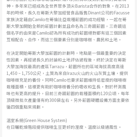
神，多年來已經成為全世界眾多頂尖Barista合作的對象。在2013
年的時候，長久在哥斯大黎加經營食品販售Dinant公司的Facusse
家族決定藉由Camilo在哥倫比亞栽種莊園的成功經驗，一起在哥
斯大黎加開始全新的莊園計劃並且命名為三奇蹟莊園，三奇蹟這
個名字的由來是Camilo認為所有成功的莊園絕對都有這三個因素
互相配合、合作，而這三個要素分別是咖啡樹、農民和土地。
在決定開始哥斯大黎加莊園的計劃時，地點是一個最重要的決定
性因素，再經過長久的討論和土地評估過程後，終於決定在哥斯
大黎加海拔最高的產區Tarrazu，莊園所在的區域海拔高度高達
1,450 ~ 1,750公尺，土質為來自Irazu火山的火山灰質土壤，提供
咖啡樹充足的養份。同時Camilo也要求莊園維持低密度的咖啡樹
栽種面積，這樣更有助於咖啡樹養分的吸收和生長，對於杯測風
味也有更高的提升，目前三奇蹟莊園的栽種面積約120公頃，每年
頂級微批次產量僅有約300袋左右。另外莊園硬體設備方面主要依
循四個重點來規劃。
溫室系統(Green House System)
在日曬乾燥階段提供咖啡生豆更好的溼度、溫度以級通風性。