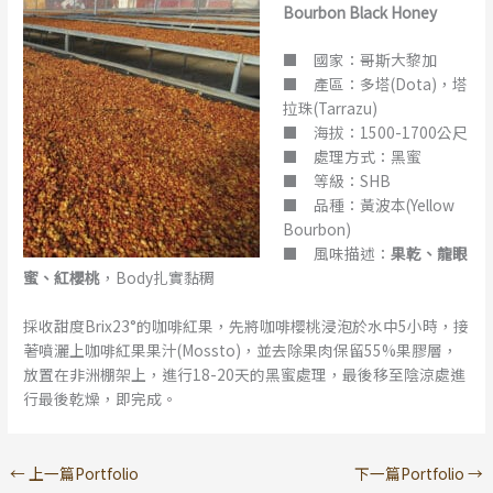
Bourbon Black Honey
■ 國家：哥斯大黎加
■ 產區：多塔(Dota)，塔
拉珠(Tarrazu)
■ 海拔：1500-1700公尺
■ 處理方式：黑蜜
■ 等級：SHB
■ 品種：黃波本(Yellow
Bourbon)
■ 風味描述：
果乾、龍眼
蜜、紅櫻桃
，Body扎實黏稠
採收甜度Brix23°的咖啡紅果，先將咖啡櫻桃浸泡於水中5小時，接
著噴灑上咖啡紅果果汁(Mossto)，並去除果肉保留55%果膠層，
放置在非洲棚架上，進行18-20天的黑蜜處理，最後移至陰涼處進
行最後乾燥，即完成。
←
上一篇Portfolio
下一篇Portfolio
→