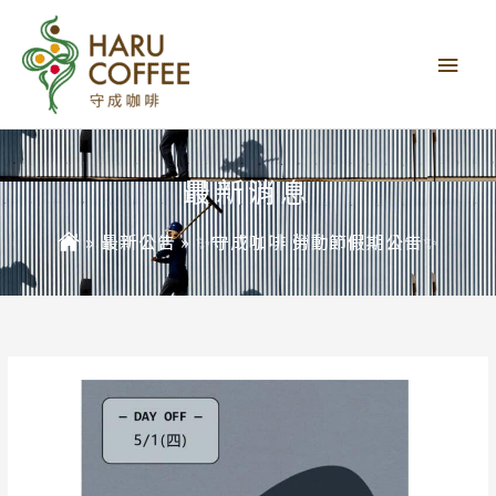
主
要
選
單
最新消息
»
最新公告
»
✨守成咖啡 勞動節假期公告✨