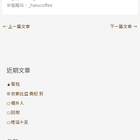
💯追蹤IG：_harucoffee
←
上一篇文章
下一篇文章
→
近期文章
🧉蜜桔
🌸衣索比亞 貴妃 到
🍊橘外人
🍊回柑
🍊橙溢十足