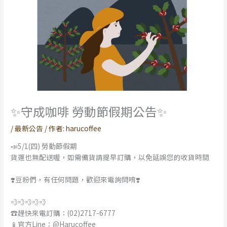
✨守成咖啡 勞動節假期公告✨
/
最新公告
/ 作者:
harucoffee
📣5/1(四) 勞動節假期
貨運也無配送喔，如需備貨請提早訂購，以免延誤您的收貨時間
❣️豆粉們，有任何問題，歡迎來電詢問唷❣️
💨💨💨💨💨
☎️趕快來電訂購：(02)2717-6777
📱官方Line：@Harucoffee