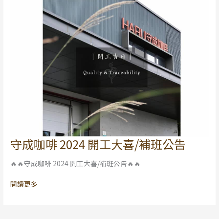
告
守成咖啡 2024 開工大喜/補班公告
守
成
🔥🔥守成咖啡 2024 開工大喜/補班公告🔥🔥
咖
啡
閱讀更多
2024
開
工
大