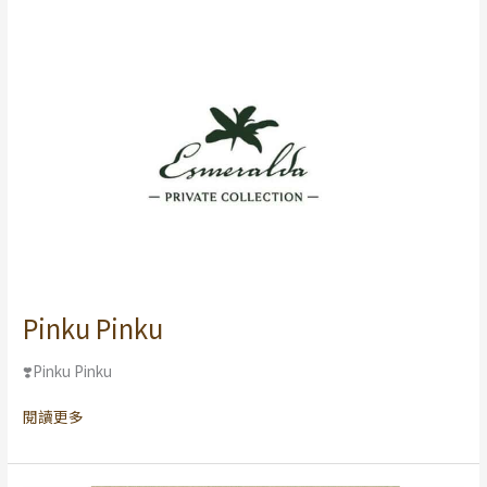
Pinku Pinku
Pinku
Pinku
❣️Pinku Pinku
閱讀更多