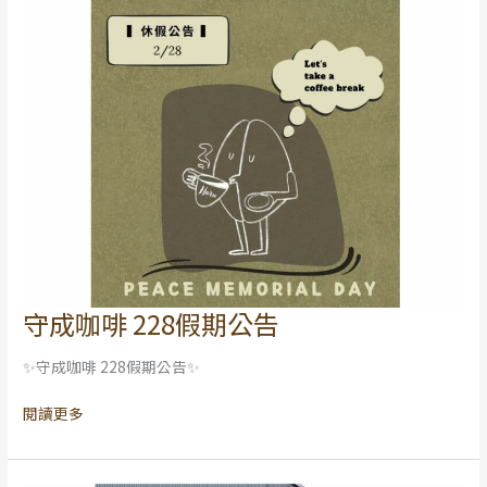
守成咖啡 228假期公告
守
成
✨守成咖啡 228假期公告✨
咖
啡
閱讀更多
228
假
期
公