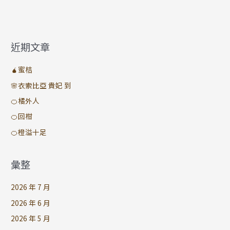
喜/
補
班
公
近期文章
告
🧉蜜桔
🌸衣索比亞 貴妃 到
🍊橘外人
🍊回柑
🍊橙溢十足
彙整
2026 年 7 月
2026 年 6 月
2026 年 5 月