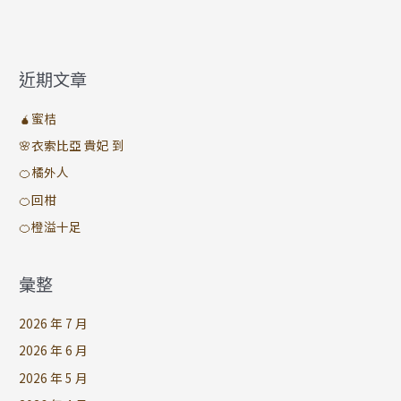
近期文章
🧉蜜桔
🌸衣索比亞 貴妃 到
🍊橘外人
🍊回柑
🍊橙溢十足
彙整
2026 年 7 月
2026 年 6 月
2026 年 5 月