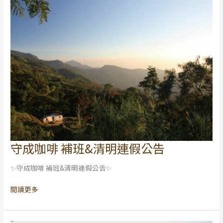
守成咖啡 補班&清明連假公告
守
成
✨守成咖啡 補班&清明連假公告✨
咖
啡
閱讀更多
補
班
&
清