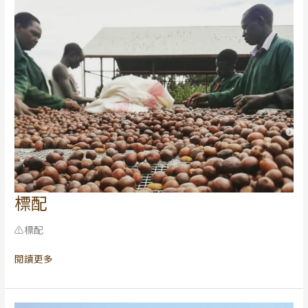
明
連
假
公
告
標配
標
配
⚠️標配
閱讀更多