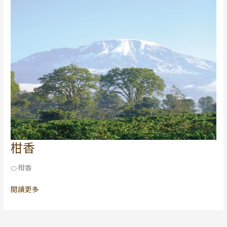
柑香
柑
香
🍊柑香
閱讀更多