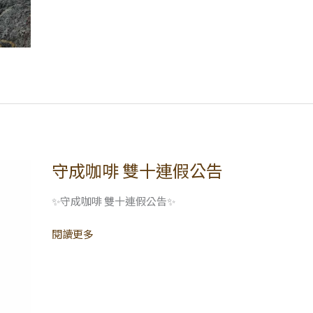
守成咖啡 雙十連假公告
守
成
咖
✨守成咖啡 雙十連假公告✨
啡
閱讀更多
雙
十
連
假
公