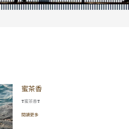
蜜茶香
蜜
茶
香
❣️蜜茶香❣️
閱讀更多