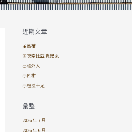
近期文章
🧉蜜桔
🌸衣索比亞 貴妃 到
🍊橘外人
🍊回柑
🍊橙溢十足
彙整
2026 年 7 月
2026 年 6 月