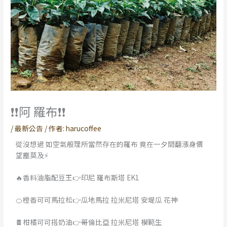
❗️❗️阿 羅布❗️❗️
/
最新公告
/ 作者:
harucoffee
從沒想過 如空氣般理所當然存在的羅布 竟在一夕間翻漲身價
望塵莫及⚡
🔥香料油脂配豆王👉印尼 羅布斯塔 EK1
🍊橙香可可馬拉松👉瓜地馬拉 拉米尼塔 安堤瓜 花神
🍫柑橘可可搭奶油👉哥倫比亞 拉米尼塔 模範生