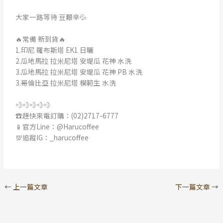
大家一路等待 豆艱辛💦
🔥常備 新到貨🔥
1.印尼 羅布斯塔 EK1 日曬
2.瓜地馬拉 拉米尼塔 安堤瓜 花神 水洗
3.瓜地馬拉 拉米尼塔 安堤瓜 花神 PB 水洗
3.哥倫比亞 拉米尼塔 模範生 水洗
💨💨💨💨💨
☎️趕快來電訂購：(02)2717-6777
📱官方Line：@Harucoffee
💯追蹤IG：_harucoffee
←
上一篇文章
下一篇文章
→