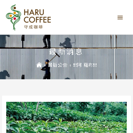
主
要
選
單
最新消息
»
最新公告
»
❗️❗️阿 羅布❗️❗️