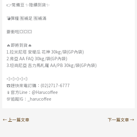
👉常備豆 ✨陸續到貨✨
💣彈糧 🈶補足 🈶補滿
要衝啦💥💥💥
🔥即將到貨🔥
1.拉米尼塔 安堤瓜 花神 30kg/袋(GP內袋)
2.肯亞 AA FAQ 30kg/袋(GP內袋)
3.坦尚尼亞 吉力馬札羅 AA/PB 30kg/袋(GP內袋)
💨💨💨💨💨
☎️趕快來電訂購：(02)2717-6777
📱官方Line：@Harucoffee
💯追蹤IG：_harucoffee
←
上一篇文章
下一篇文章
→