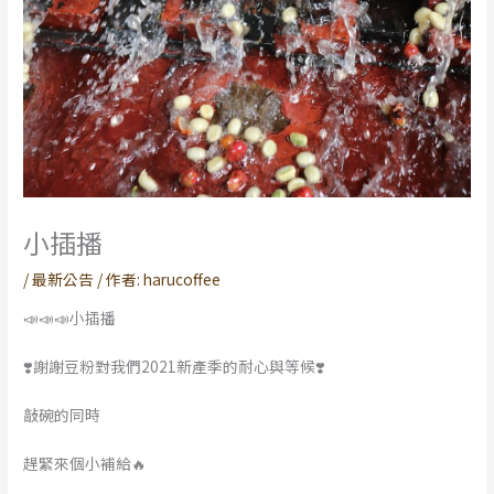
小插播
/
最新公告
/ 作者:
harucoffee
📣📣📣小插播
❣️謝謝豆粉對我們2021新產季的耐心與等候❣️
敲碗的同時
趕緊來個小補給🔥