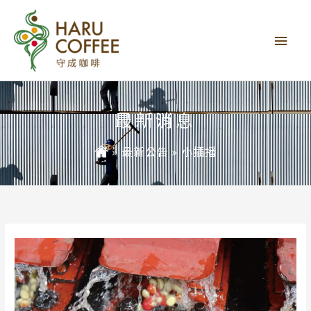
主
要
選
單
最新消息
»
最新公告
»
小插播