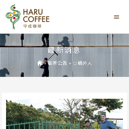
主
要
選
單
最新消息
»
最新公告
»
🍊橘外人