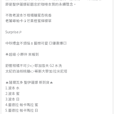
即是聖伊蓮娜莊園忠於咖啡本質的永續理念。
不敗老波本🍑柑橘糖蜜杏桃香
老饕尋帕卡🥭芒果橙蜜檸檬草
Surprise🎉
中秋禮盒不煩惱🌷藝妓可愛 💥優惠爆💥
🌟超級 小夥伴 來報到
舒壓柑橘不可少👉耶加雪夫 G2 水洗
太妃奶油核桃糖👉哥斯大黎加 拉米尼塔
🔥薩爾瓦多 聖伊蓮娜 新到貨🔥
1.波本 水
2.波本 蜜
3.波本 日
4.蕾德拉 帕卡瑪拉 蜜
5.蕾德拉 帕卡瑪拉 日