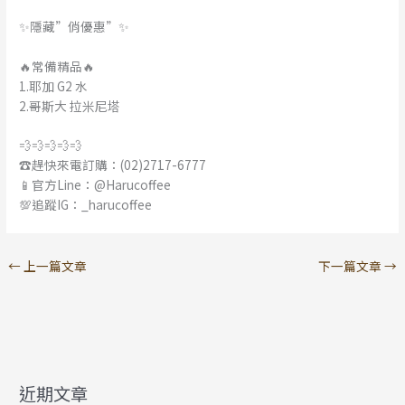
✨隱藏”俏優惠”✨
🔥常備精品🔥
1.耶加 G2 水
2.哥斯大 拉米尼塔
💨💨💨💨💨
☎️趕快來電訂購：(02)2717-6777
📱官方Line：@Harucoffee
💯追蹤IG：_harucoffee
←
上一篇文章
下一篇文章
→
近期文章