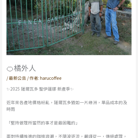
🍊橘外人
/
最新公告
/ 作者:
harucoffee
✨2025 薩爾瓦多 聖伊蓮娜 新產季✨
近年來各產地價格紛亂，薩爾瓦多猶如一片綠洲，單品成本的及
時雨
「堅持做理所當然的事才是最困難的」
面對持續推進的咖啡浪潮，不隨波逐流，嚴謹從一，傳統處理，