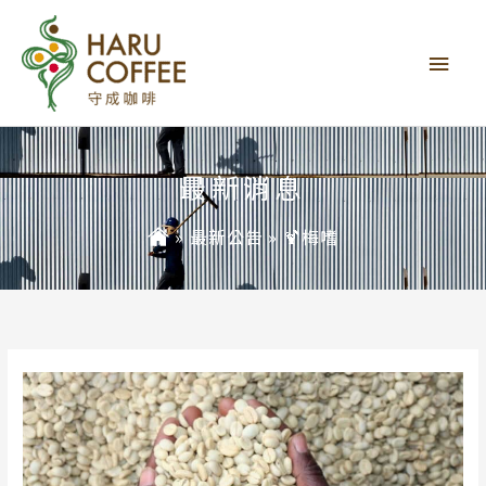
主
要
選
單
最新消息
»
最新公告
»
🍹梅嗜