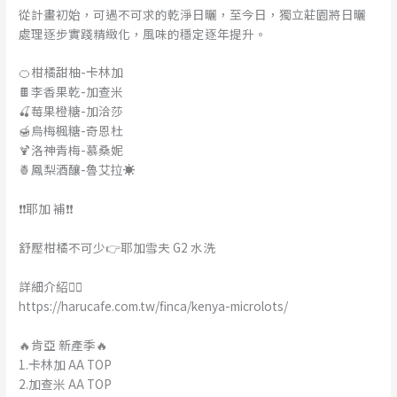
從計畫初始，可遇不可求的乾淨日曬，至今日，獨立莊園將日曬
處理逐步實踐精緻化，風味的穩定逐年提升。
🍊柑橘甜柚-卡林加
🍫李香果乾-加查米
🍒莓果橙糖-加洽莎
🍯烏梅楓糖-奇恩杜
🍹洛神青梅-慕桑妮
🍍鳳梨酒釀-魯艾拉☀️
❗❗耶加 補❗❗
舒壓柑橘不可少👉耶加雪夫 G2 水洗
詳細介紹👉🏻
https://harucafe.com.tw/finca/kenya-microlots/
🔥肯亞 新產季🔥
1.卡林加 AA TOP
2.加查米 AA TOP