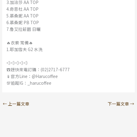
3.加洽莎 AA TOP
4.奇恩杜 AA TOP
5.慕桑妮 AA TOP
6.慕桑妮 PB TOP
7.魯艾拉莊園 日曬
🔥衣索 常備🔥
1.耶加雪夫 G2 水洗
💨💨💨💨💨
☎️趕快來電訂購：(02)2717-6777
📱官方Line：@Harucoffee
💯追蹤IG：_harucoffee
←
上一篇文章
下一篇文章
→