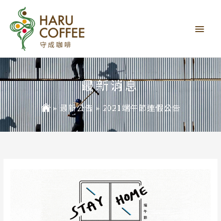
主
要
選
單
最新消息
»
最新公告
»
2021端午節連假公告