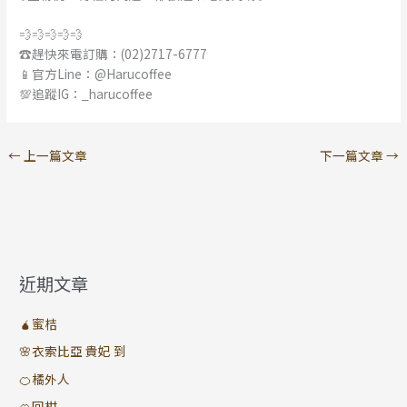
💨💨💨💨💨
☎️趕快來電訂購：(02)2717-6777
📱官方Line：@Harucoffee
💯追蹤IG：_harucoffee
←
上一篇文章
下一篇文章
→
近期文章
🧉蜜桔
🌸衣索比亞 貴妃 到
🍊橘外人
🍊回柑