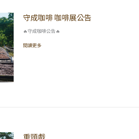
守成咖啡 咖啡展公告
守
成
咖
🔥守成咖啡公告🔥
啡
閱讀更多
咖
啡
展
公
告
重頭戲
重