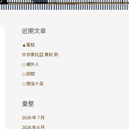
近期文章
🧉蜜桔
🌸衣索比亞 貴妃 到
🍊橘外人
🍊回柑
🍊橙溢十足
彙整
2026 年 7 月
2026 年 6 月