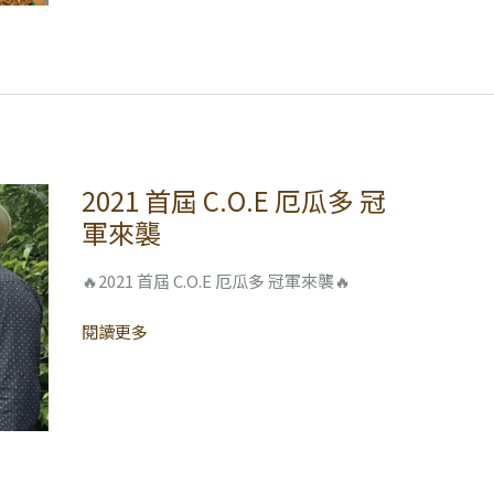
2021 首屆 C.O.E 厄瓜多 冠
2021
首
軍來襲
屆
C.O.E
🔥2021 首屆 C.O.E 厄瓜多 冠軍來襲🔥
厄
瓜
閱讀更多
多
冠
軍
來
襲