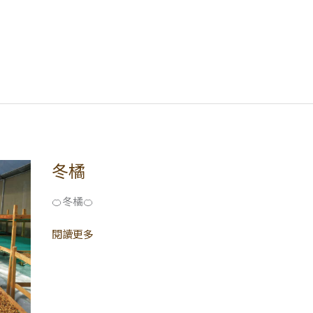
假
公
告
冬橘
冬
橘
🍊冬橘🍊
閱讀更多