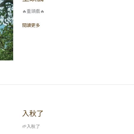
頭
戲
🔥重頭戲🔥
閱讀更多
入秋了
入
秋
了
🌱入秋了