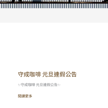
守成咖啡 元旦連假公告
守
成
咖
✨守成咖啡 元旦連假公告✨
啡
閱讀更多
元
旦
連