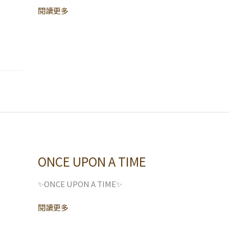
閱讀更多
ONCE UPON A TIME
ONCE
UPON
A
✨ONCE UPON A TIME✨
TIME
閱讀更多