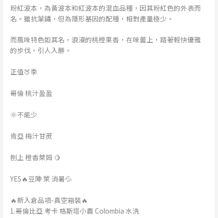
粉紅波本，為黃波本和紅波本的混血品種，因其粉紅色的外表而
名。雖抗葉鏽，但為隱形基因的配種，相對產量極少。
而風味特色如其名，浪漫的桃橙果香，在味蕾上，踏著輕快優雅
的步伐，引人入勝。
正值🍑季
哥倫 桃汁盈盈
🌞不能少
肯亞 梅汁甘蔗
刨上 橙香萊姆 🍋
YES🔥豆陣 萊 消暑💦
🔥新入倉品項-真空箱裝🔥
1.哥倫比亞 考卡 格斯塔小農 Colombia 水洗