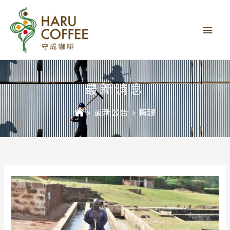
主
要
選
單
最新消息
»
最新公告
»
梅趣