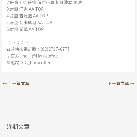
2.哥倫比亞 薇拉 荷西小農 粉紅波本 水洗
3.肯亞 汗吉 AA TOP
4.肯亞 吉堤圖 AA TOP
5.肯亞 瓦卡瑪塔 AA TOP
6.肯亞 希姆 AA TOP
💨💨💨💨💨
☎️趕快來電訂購：(02)2717-6777
📱官方Line：@Harucoffee
💯追蹤IG：_harucoffee
←
上一篇文章
下一篇文章
→
近期文章