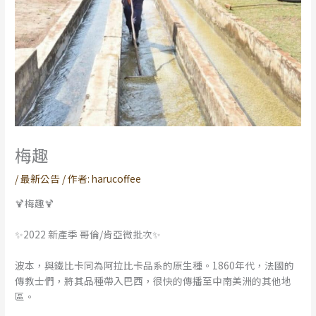
梅趣
/
最新公告
/ 作者:
harucoffee
🍹梅趣🍹
✨2022 新產季 哥倫/肯亞微批次✨
波本，與鐵比卡同為阿拉比卡品系的原生種。1860年代，法國的
傳教士們，將其品種帶入巴西，很快的傳播至中南美洲的其他地
區。