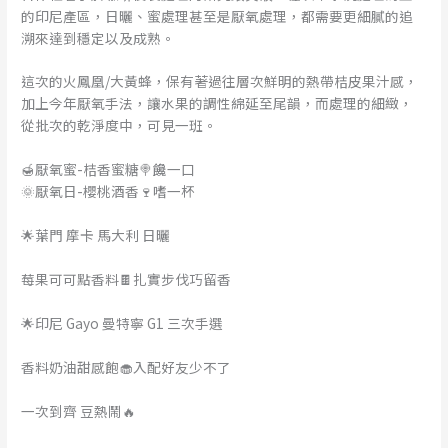
的印尼產區，日曬、蜜處理甚至是厭氧處理，都需要更細膩的追
溯來達到穩定以及成熟。
這次的火鳳凰/大黃蜂，保有著過往層次鮮明的熱帶桔皮果汁感，
加上今年厭氧手法，讓水果的調性綿延至尾韻，而處理的細緻，
從批次的乾淨度中，可見一班。
🍯厭氧蜜-桔香蜜糖🍭饞一口
🌞厭氧日-櫻桃酒香🍷嗜一杯
🌟葉門 摩卡 馬大利 日曬
莓果可可點香料🍫扎實步伐巧留香
🌟印尼 Gayo 曼特寧 G1 三次手選
香料奶油甜感飽🧁入配好友少不了
一次到齊 豆熱鬧🔥