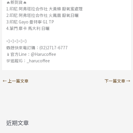
🔥新到貨🔥
1.印尼 阿弗塔拉合作社 大黃蜂 厭氧蜜處理
2.印尼 阿弗塔拉合作社 火鳳凰 厭氧日曬
3.印尼 Gayo 曼特寧 G1 TP
4.葉門 摩卡 馬大利 日曬
💨💨💨💨💨
☎️趕快來電訂購：(02)2717-6777
📱官方Line：@Harucoffee
💯追蹤IG：_harucoffee
←
上一篇文章
下一篇文章
→
近期文章