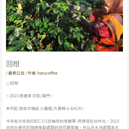
回柑
/
最新公告
/ 作者:
harucoffee
🍊回柑
✨2023 新產季 印尼/葉門✨
🌟印尼 微批次精品 火鳳凰/大黃蜂 is BACK‼
今年批次來自印尼C.O.E近幾年的常勝軍-阿弗塔拉合作社，2010
合作社著手於咖啡後製處理的研究跟突破，在以半水洗處理為主