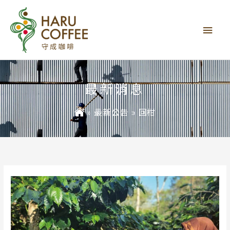
主
要
選
單
最新消息
»
最新公告
»
回柑