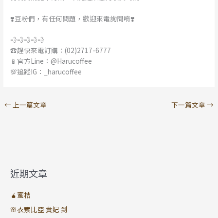
❣️豆粉們，有任何問題，歡迎來電詢問唷❣️
💨💨💨💨💨
☎️趕快來電訂購：(02)2717-6777
📱官方Line：@Harucoffee
💯追蹤IG：_harucoffee
←
上一篇文章
下一篇文章
→
近期文章
🧉蜜桔
🌸衣索比亞 貴妃 到