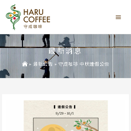
主
要
選
單
最新消息
»
最新公告
»
守成咖啡 中秋連假公告