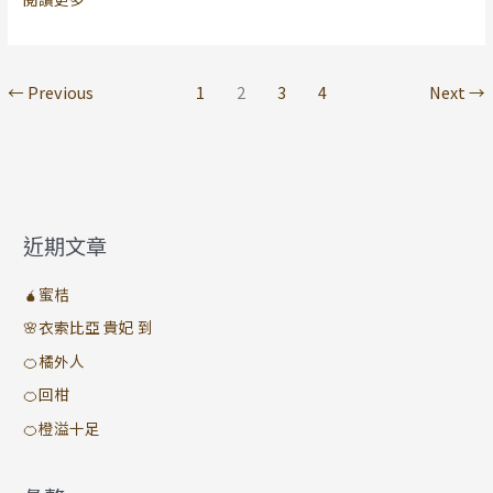
桃
氣
←
Previous
1
2
3
4
Next
→
近期文章
🧉蜜桔
🌸衣索比亞 貴妃 到
🍊橘外人
🍊回柑
🍊橙溢十足