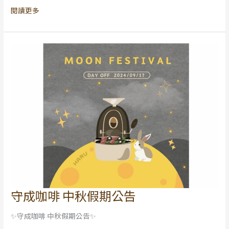
閱讀更多
GACHON
誘
蟲
器
守成咖啡 中秋假期公告
守
成
✨守成咖啡 中秋假期公告✨
咖
啡