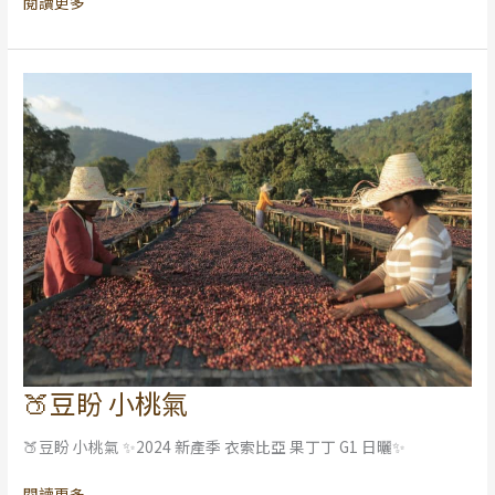
閱讀更多
🍑豆盼 小桃氣
🍑
豆
🍑豆盼 小桃氣 ✨2024 新產季 衣索比亞 果丁丁 G1 日曬✨
盼
小
閱讀更多