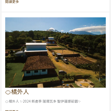
閱讀更多
❗️❗️
🍊橘外人
🍊
橘
🍊橘外人 ✨2024 新產季 薩爾瓦多 聖伊蓮娜莊園✨
外
人