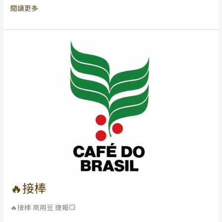
閱讀更多
中
秋
假
期
公
告
🔥接棒
🔥
接
🔥接棒 商用豆 捷報💥
棒