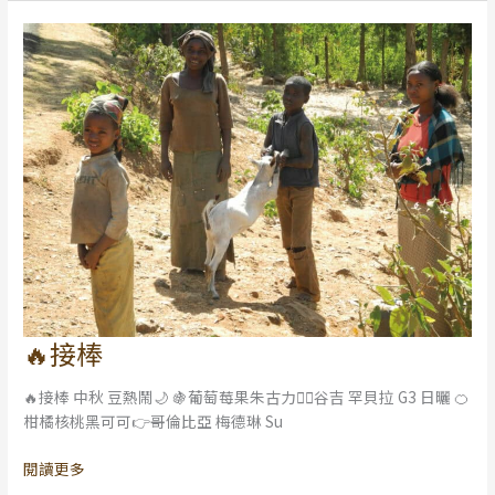
🔥接棒
🔥
接
🔥接棒 中秋 豆熱鬧🌙 🍇葡萄莓果朱古力👉🏻谷吉 罕貝拉 G3 日曬 🍊
棒
柑橘核桃黑可可👉哥倫比亞 梅德琳 Su
閱讀更多