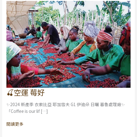
🍒空運 莓好
🍒
空
✨2024 新產季 衣索比亞 耶加雪夫 G1 伊迪朵 日曬 暮魯處理廠✨
運
「Coffee is our lif […]
莓
好
閱讀更多