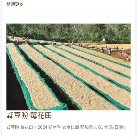
閱讀更多
🍒豆盼 莓花田
🍒
豆
🍒豆盼 莓花田 ✨2024 新產季 衣索比亞 耶加雪夫 G1 水洗/日曬✨
盼
莓