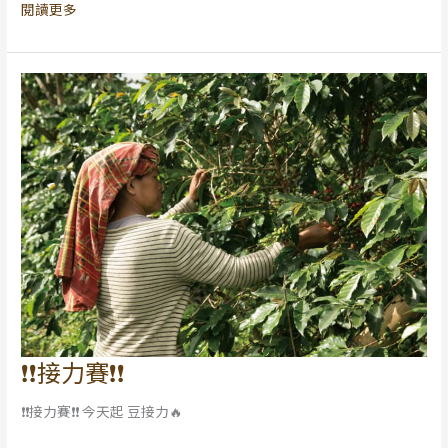
閱讀更多
花
田
❗️❗️接力賽❗️❗️
❗️❗️
接
❗️❗️接力賽❗️❗️ 今天起 豆接力🔥
力
賽