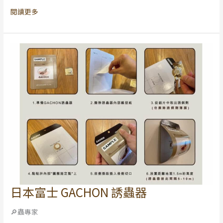
比
閱讀更多
亞
藝
妓
村
Gesha
Village
日本富士 GACHON 誘蟲器
日
本
🔎蟲專家
富
士