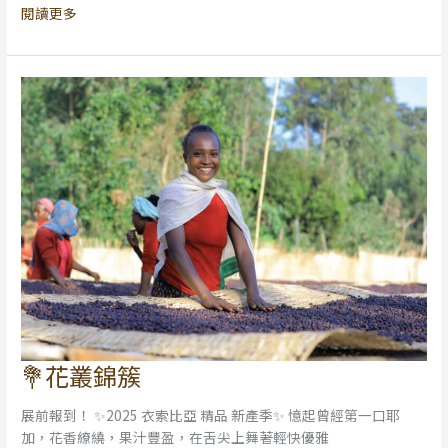
閱讀更多
🌟
💐花叢錦簇
💐
花
展前報到！ ✨2025 衣索比亞 精品 新產季✨ 憶起曾經第一口耶
叢
加，花香繚繞，果汁豐盈，在舌尖上舞著輕快優雅
錦