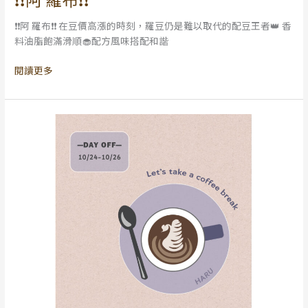
阿
❗️❗️阿 羅布❗️❗️ 在豆價高漲的時刻，羅豆仍是難以取代的配豆王者👑 香
羅
料油脂飽滿滑順🧁配方風味搭配和諧
布
❗️❗️
閱讀更多