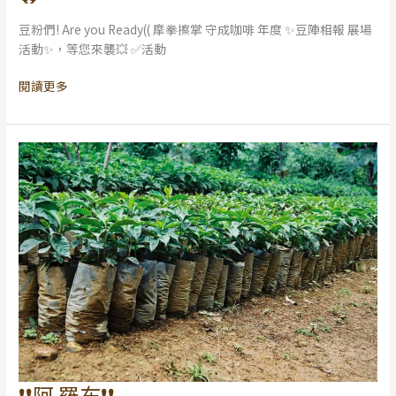
2025
守
豆粉們! Are you Ready(( 摩拳擦掌 守成咖啡 年度 ✨豆陣相報 展場
成
活動✨，等您來襲💥 ✅活動
咖
啡
閱讀更多
豆
陣
相
報
爬
豆
趣
🔥
🔥
❗️❗️阿 羅布❗️❗️
❗️❗️