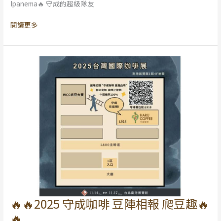
Ipanema🔥 守成的超級隊友
Congratulations
💥
閱讀更多
🔥🔥2025 守成咖啡 豆陣相報 爬豆趣🔥
🔥
🔥
🔥