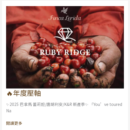
元
旦
假
期
公
告
✨
🔥年度壓軸
🔥
年
✨2025 巴拿馬 蕾莉妲/唐胡利安/K&R 新產季✨ 「You’ve toured
度
Na
壓
軸
閱讀更多