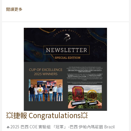
簇
閱讀更多
💥捷報 Congratulations💥
💥
捷
🔥2025 巴西 COE 實驗組 「冠軍」-巴西 伊帕內瑪莊園 Brazil
報