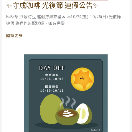
✨守成咖啡 光復節 連假公告✨
✨
守
咻咻咻 抓緊訂豆 連假持續來襲🔥 📣10/24(五)-10/26(日) 光復節
成
連假 貨運也無配送喔，如有需要
咖
啡
閱讀更多
光
復
節
連
假
公
告
✨