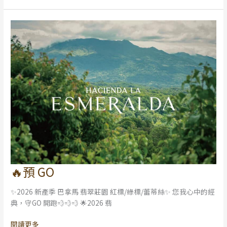
🔥預 GO
🔥
預
✨2026 新產季 巴拿馬 翡翠莊園 紅標/綠標/蕾蒂絲✨ 您我心中的經
GO
典，守GO 開跑💨💨💨 🌟2026 翡
閱讀更多