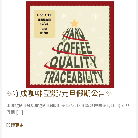
✨守成咖啡 聖誕/元旦假期公告✨
✨
守
🌲Jingle Bells Jingle Bells🌲 📣12/25(四) 聖誕假期📣1/1(四) 元旦
成
假期 […]
咖
啡
閱讀更多
聖
誕/