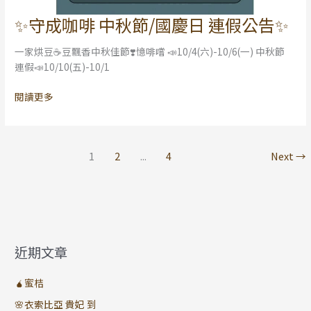
✨守成咖啡 中秋節/國慶日 連假公告✨
✨
守
一家烘豆☕豆飄香中秋佳節❣️憶啡嚐 📣10/4(六)-10/6(一) 中秋節
成
連假📣10/10(五)-10/1
咖
啡
閱讀更多
中
秋
節/
國
1
2
...
4
Next
→
慶
日
連
假
公
告
近期文章
✨
🧉蜜桔
🌸衣索比亞 貴妃 到