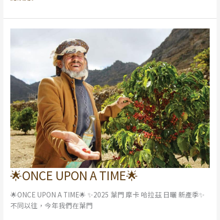
🌟ONCE UPON A TIME🌟
🌟
ONCE
🌟ONCE UPON A TIME🌟 ✨2025 葉門 摩卡 哈拉茲 日曬 新產季✨
UPON
不同以往，今年我們在葉門
A
TIME