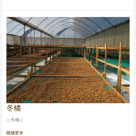
旦
連
假
公
告
冬橘
冬
橘
🍊冬橘🍊
閱讀更多