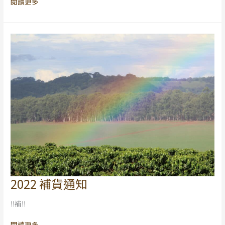
閱讀更多
2022 補貨通知
2022
補
‼補‼
貨
通
閱讀更多