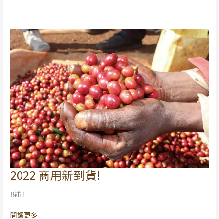
2022 商用新到貨!
2022
商
‼️補‼️
用
新
閱讀更多
到