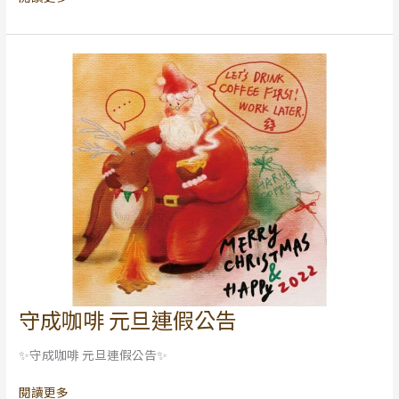
補
班
&
春
節
公
告
守成咖啡 元旦連假公告
守
成
✨守成咖啡 元旦連假公告✨
咖
啡
閱讀更多
元