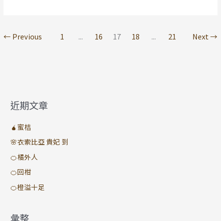
←
Previous
1
...
16
17
18
...
21
Next
→
近期文章
🧉蜜桔
🌸衣索比亞 貴妃 到
🍊橘外人
🍊回柑
🍊橙溢十足
彙整