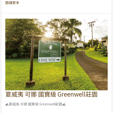
閱讀更多
228
連
假
公
告
夏威夷 可娜 國寶級 Greenwell莊園
夏
威
🌊夏威夷 可娜 國寶級 Greenwell莊園🌊
夷
可