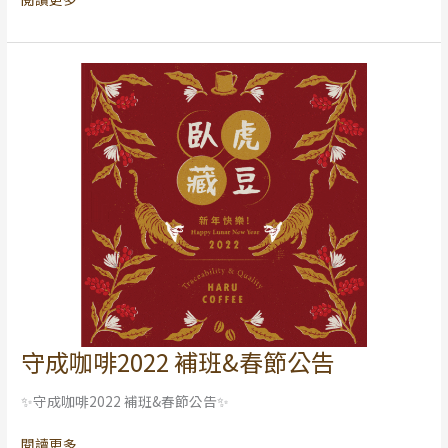
知
守成咖啡2022 補班&春節公告
守
成
✨守成咖啡2022 補班&春節公告✨
咖
啡
閱讀更多
2022