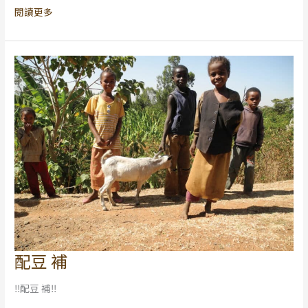
全
閱讀更多
系
列
到
齊
配豆 補
配
豆
‼配豆 補‼
補