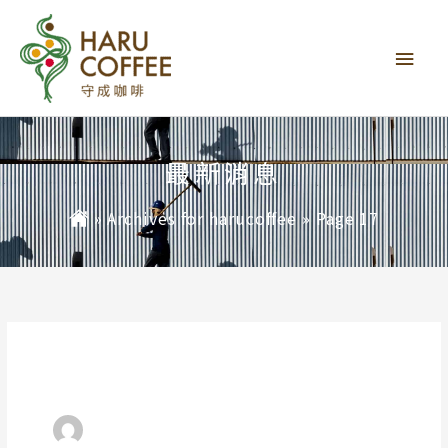
主
要
選
單
最新消息
»
Archives for harucoffee
»
Page 17
harucoffee