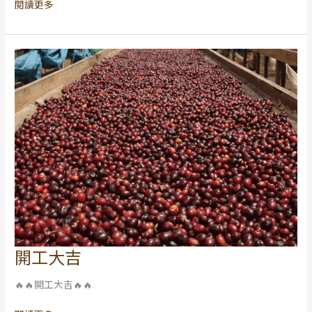
閱讀更多
娜
國
寶
級
Greenwell
莊
園
開工大吉
開
工
🔥🔥開工大吉🔥🔥
大
吉