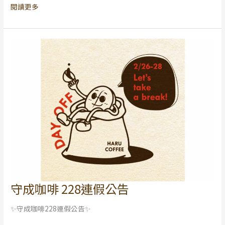
閱讀更多
守成咖啡 228連假公告
守
成
✨守成咖啡228連假公告✨
咖
啡