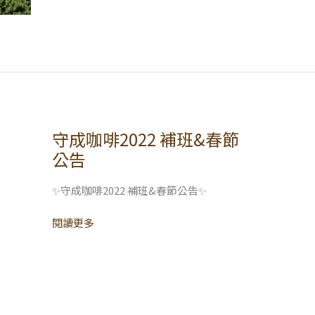
守成咖啡2022 補班&春節
守
成
公告
咖
啡
✨守成咖啡2022 補班&春節公告✨
2022
補
閱讀更多
班
&
春
節
公