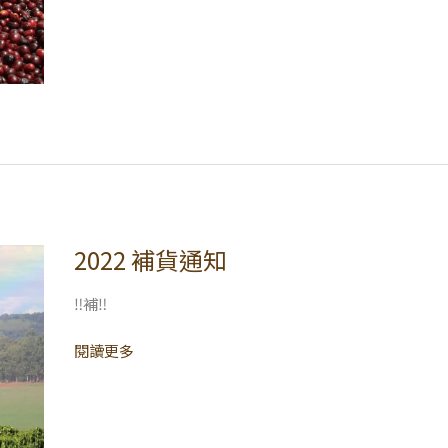
2022 補貨通知
2022
補
貨
‼補‼
通
閱讀更多
知