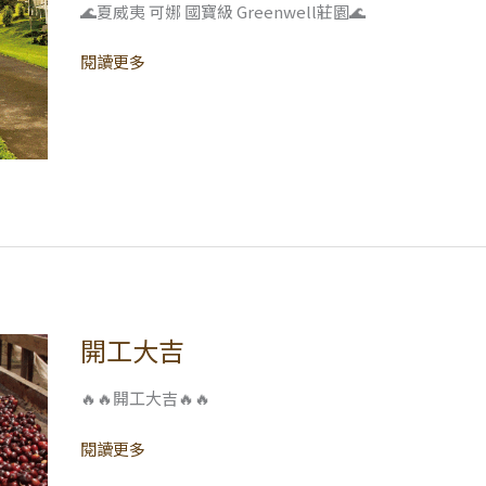
可
🌊夏威夷 可娜 國寶級 Greenwell莊園🌊
娜
國
閱讀更多
寶
級
Greenwell
莊
園
開工大吉
開
工
大
🔥🔥開工大吉🔥🔥
吉
閱讀更多