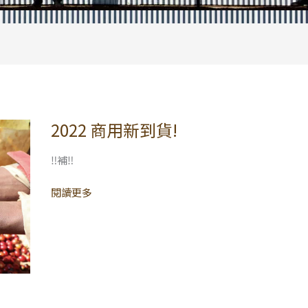
2022 商用新到貨!
2022
商
用
‼️補‼️
新
閱讀更多
到
貨!