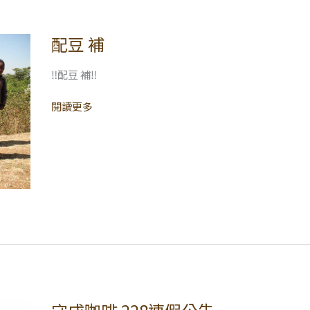
配豆 補
配
豆
補
‼配豆 補‼
閱讀更多
守