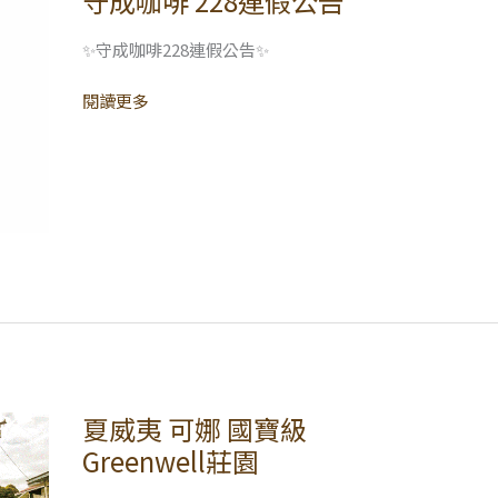
守成咖啡 228連假公告
成
咖
✨守成咖啡228連假公告✨
啡
閱讀更多
228
連
假
公
告
夏威夷 可娜 國寶級
夏
威
Greenwell莊園
夷