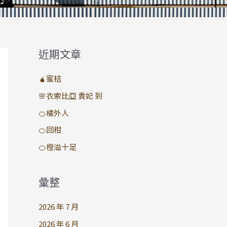
近期文章
🧉蜜桔
🌸衣索比亞 貴妃 到
🍊橘外人
🍊回柑
🍊橙溢十足
彙整
2026 年 7 月
2026 年 6 月