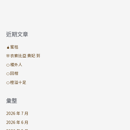
近期文章
🧉蜜桔
🌸衣索比亞 貴妃 到
🍊橘外人
🍊回柑
🍊橙溢十足
彙整
2026 年 7 月
2026 年 6 月