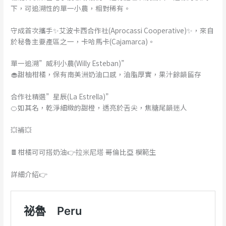
下，可追溯性的單一小農，相對稀有。
守成首次攜手✨艾波卡西合作社(Aprocassi Cooperative)✨，來自
於秘魯主要產區之一，卡哈馬卡(Cajamarca)。
單一追溯”威利小農(Willy Esteban)”
🧁甜柚柑橘，保有南美洲奶油口感，油脂厚實，果汁餘韻留存
合作社精選”星辰(La Estrella)”
🍊如其名，乾淨細緻的甜橙，透亮於舌尖，焦糖尾韻迷人
💥補💥
🍫柑橘可可搭奶油👉拉米尼塔 哥倫比亞 模範生
詳細介紹👉