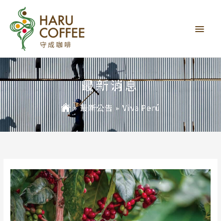
主
要
選
單
最新消息
»
最新公告
»
Viva Perú