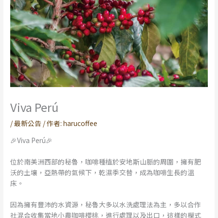
Viva Perú
/
最新公告
/ 作者:
harucoffee
🎉Viva Perú🎉
位於南美洲西部的秘魯，咖啡種植於安地斯山脈的周圍，擁有肥
沃的土壤，亞熱帶的氣候下，乾濕季交替，成為咖啡生長的溫
床。
因為擁有豐沛的水資源，秘魯大多以水洗處理法為主，多以合作
社混合收集當地小農咖啡櫻桃，進行處理以及出口，這樣的模式