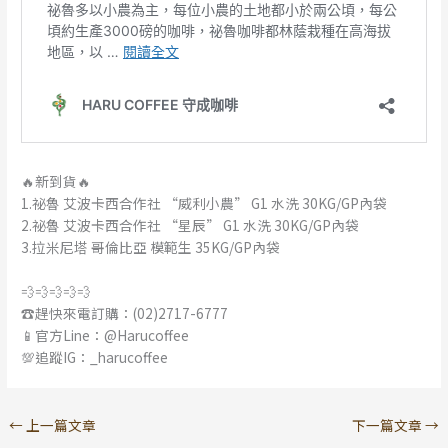
🔥新到貨🔥
1.祕魯 艾波卡西合作社 “威利小農” G1 水洗 30KG/GP內袋
2.祕魯 艾波卡西合作社 “星辰” G1 水洗 30KG/GP內袋
3.拉米尼塔 哥倫比亞 模範生 35KG/GP內袋
💨💨💨💨💨
☎️趕快來電訂購：(02)2717-6777
📱官方Line：@Harucoffee
💯追蹤IG：_harucoffee
←
上一篇文章
下一篇文章
→