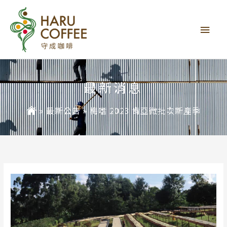
主
要
選
單
最新消息
»
最新公告
»
梅嗜 2023 肯亞微批次新產季