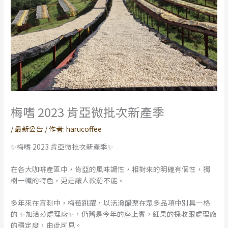
梅嗜 2023 肯亞微批次新產季
/
最新公告
/ 作者:
harucoffee
✨梅嗜 2023 肯亞微批次新產季✨
在各大咖啡產區中，肯亞的風味調性，相對來的明確有個性，獨
樹一幟的特色，更是讓人欲罷不能。
多年來在盲測中，梅莓跳躍，以活潑醋栗在眾多品項中別具一格
的 ✨加洽莎處理廠✨，仍舊是今年的座上賓，紅果的採收跟處理廠
的穩定度，由此可見。