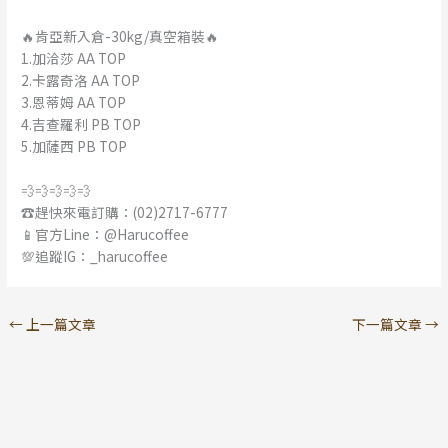
🔥肯亞新入倉-30kg/真空箱裝🔥
1.加洽莎 AA TOP
2.卡露奇洛 AA TOP
3.恩蒂姆 AA TOP
4.吉查羅利 PB TOP
5.加薩西 PB TOP
💨💨💨💨💨
☎️趕快來電訂購：(02)2717-6777
📱官方Line：@Harucoffee
💯追蹤IG：_harucoffee
←
上一篇文章
下一篇文章
→