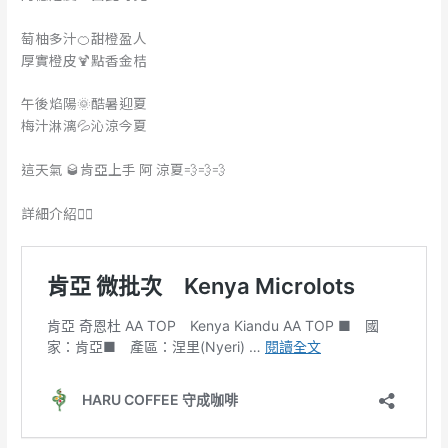
萄柚多汁🍊甜橙盈人
厚實橙皮🍹點香金桔
午後焰陽🌞酷暑迎夏
梅汁淋漓💦沁涼今夏
這天氣 🥃肯亞上手 阿 涼夏💨💨💨
詳細介紹👉🏻