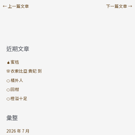
←
上一篇文章
下一篇文章
→
近期文章
🧉蜜桔
🌸衣索比亞 貴妃 到
🍊橘外人
🍊回柑
🍊橙溢十足
彙整
2026 年 7 月