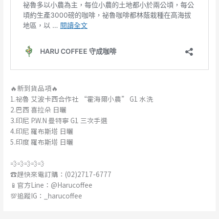
🔥新到貨品項🔥
1.祕魯 艾波卡西合作社 “霍海爾小農” G1 水洗
2.巴西 喜拉朵 日曬
3.印尼 P.W.N 曼特寧 G1 三次手選
4.印尼 羅布斯塔 日曬
5.印度 羅布斯塔 日曬
💨💨💨💨💨
☎️趕快來電訂購：(02)2717-6777
📱官方Line：@Harucoffee
💯追蹤IG：_harucoffee