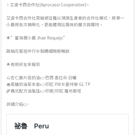
✨艾波卡西合作社(Aprocassi Cooperative)✨
艾波卡西合作社突破過往難以溯源生產者的合作社模式，將單一
小農微批次精緻化，更能體現出風味的層次與獨特。
🌟”霍海爾小農 Jhair Requejo”
甜柚花蜜桔伴行🌸黏稠細緻輕暢飲
🌟商用好友來報到
🌰杏仁脆片搭奶油👉巴西 喜拉朵 日曬
🧁黑糖奶油草本香👉印尼 P.W.N 曼特寧 G1 TP
🌾義式配方油脂佳👉印度/印尼 羅布斯塔
詳細介紹👉