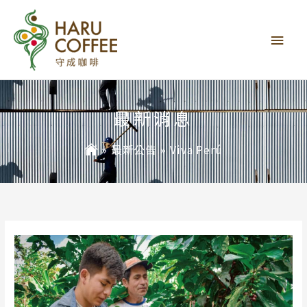
主
要
選
單
最新消息
»
最新公告
»
Viva Perú