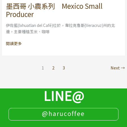
Guadalupe
墨西哥 小農系列 Mexico Small
墨
Estate
西
Producer
哥
小
伊佐藍(Ixhuatlan del Café)位於，韋拉克魯斯(Veracruz)州的北
農
邊，主要種植玉米、咖啡
系
列
閱讀更多
Mexico
Small
Producer
1
2
3
Next
→
LINE@
@harucoffee