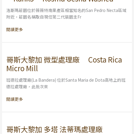
妓
C.O.E
日
洛斯瑪莊園位於薇薇特南果產區相當知名的San Pedro Necta區域
“競
曬
附近，莊園名稱取自現任第二代裝園主Fr
標
(酵
第
母
閱讀更多
三
發
名”
酵)
洛
2023
斯
Guatemala
瑪
哥斯大黎加 微型處理廠 Costa Rica
哥
Santa
莊
斯
Micro Mill
Felisa
園
大
Auction
藝
黎
SF-
班德拉處理廠(La Bandera) 位於Santa Maria de Dota高地上的班
妓
加
1
德拉處理廠，此批次來
水
微
African
洗
型
Gesha-
閱讀更多
2022
處
Scent
Guatemala
理
of
Cup
廠
Flower
of
Costa
Wild
哥斯大黎加 多塔 法蒂瑪處理廠
哥
Excellence
Rica
Yeast