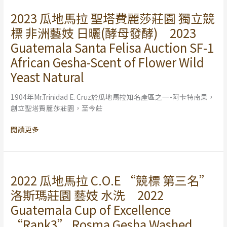
農
2023 瓜地馬拉 聖塔費麗莎莊園 獨立競
2023
系
瓜
標 非洲藝妓 日曬(酵母發酵) 2023
列
地
Guatemala
Guatemala Santa Felisa Auction SF-1
馬
HHT
African Gesha-Scent of Flower Wild
拉
Small
聖
Yeast Natural
Producer
塔
費
1904年Mr.Trinidad E. Cruz於瓜地馬拉知名產區之一-阿卡特南果，
麗
創立聖塔費麗莎莊園，至今莊
莎
莊
閱讀更多
園
獨
立
競
2022 瓜地馬拉 C.O.E “競標 第三名”
2022
標
瓜
洛斯瑪莊園 藝妓 水洗 2022
非
地
洲
Guatemala Cup of Excellence
馬
藝
“Rank3” Rosma Gesha Washed
拉