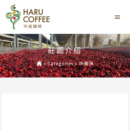
主
要
選
單
莊園介紹
»
Categories
»
中美洲
中美洲