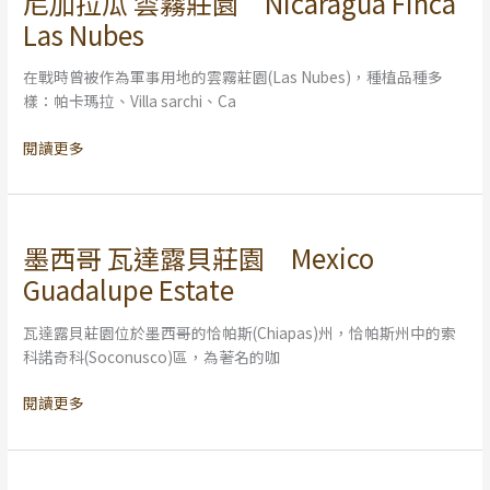
尼加拉瓜 雲霧莊園 Nicaragua Finca
加
Las Nubes
拉
瓜
在戰時曾被作為軍事用地的雲霧莊園(Las Nubes)，種植品種多
雲
樣：帕卡瑪拉、Villa sarchi、Ca
霧
莊
閱讀更多
園
Nicaragua
Finca
Las
墨西哥 瓦達露貝莊園 Mexico
墨
Nubes
西
Guadalupe Estate
哥
瓦
瓦達露貝莊園位於墨西哥的恰帕斯(Chiapas)州，恰帕斯州中的索
達
科諾奇科(Soconusco)區，為著名的咖
露
貝
閱讀更多
莊
園
Mexico