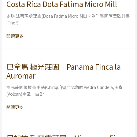
斯
“Rank3”
Costa Rica Dota Fatima Micro Mill
Micro
Natural
大
Rosma
Mill
黎
Gesha
多塔 法蒂瑪處理廠(Dota Fatima Micro Mill)，為”聖圖阿里歐計畫
加
Washed
(The S
多
塔
閱讀更多
法
蒂
瑪
處
巴拿馬 極光莊園 Panama Finca la
巴
理
拿
Auromar
廠
馬
Costa
極
極光莊園位於奇里基(Chiriquí)省西北角的Piedra Candela,沃肯
Rica
光
(Volcan)產區，由Br
Dota
莊
Fatima
園
閱讀更多
Micro
Panama
Mill
Finca
la
Auromar
尼