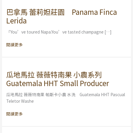
巴拿馬 蕾莉妲莊園 Panama Finca
巴
拿
Lerida
馬
蕾
「You’ve toured Napa.You’ve tasted champagne […]
莉
妲
閱讀更多
莊
園
Panama
Finca
瓜地馬拉 薇薇特南果 小農系列
瓜
Lerida
地
Guatemala HHT Small Producer
馬
拉
瓜地馬拉 薇薇特南果 帕斯卡小農 水洗 Guatemala HHT Pascual
薇
Teletor Washe
薇
特
閱讀更多
南
果
小